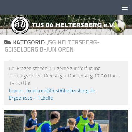
Unter dem Inhalt
KATEGORIE:
JSG HELTERSBERG-
GEISELBERG B-JUNIOREN
Bei Fragen stehen wir gerne zur Verfügung:
Trainingszeiten: Dienstag + Donnerstag 17.30 Uhr –
19.30 Uhr
trainer_bjunioren@tus06heltersberg.de
Ergebnisse + Tabelle