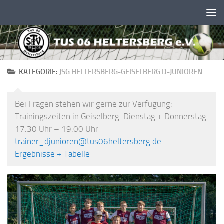
Unter dem Inhalt
KATEGORIE:
JSG HELTERSBERG-GEISELBERG D-JUNIOREN
Bei Fragen stehen wir gerne zur Verfügung:
Trainingszeiten in Geiselberg: Dienstag + Donnerstag
17.30 Uhr – 19.00 Uhr
trainer_djunioren@tus06heltersberg.de
Ergebnisse + Tabelle