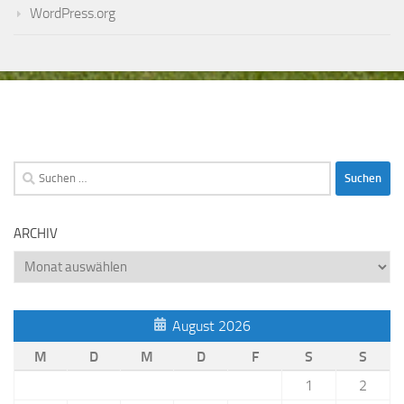
WordPress.org
Suchen
nach:
ARCHIV
Archiv
August 2026
M
D
M
D
F
S
S
1
2