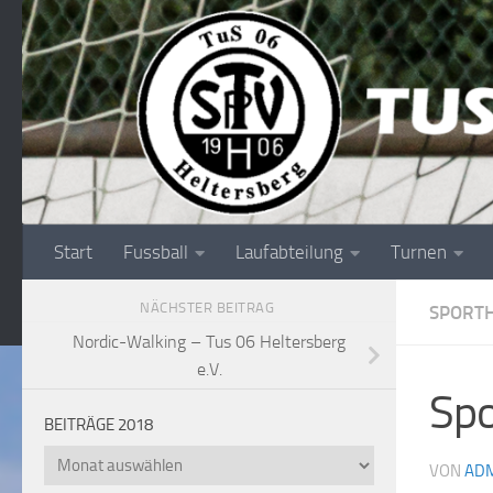
Unter dem Inhalt
Start
Fussball
Laufabteilung
Turnen
NÄCHSTER BEITRAG
SPORT
Nordic-Walking – Tus 06 Heltersberg
e.V.
Spo
BEITRÄGE 2018
Beiträge
VON
ADM
2018