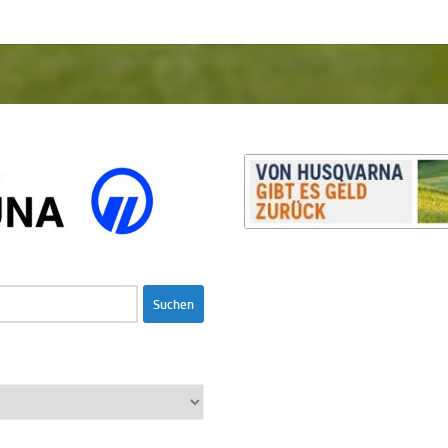
S
S
1
2