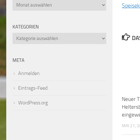
Archiv
Speisek
KATEGORIEN
Kategorien
DA
Neuer T
META
Heltersb
eingewe
Anmelden
MAI 21, 
Eintrags-Feed
WordPress.org