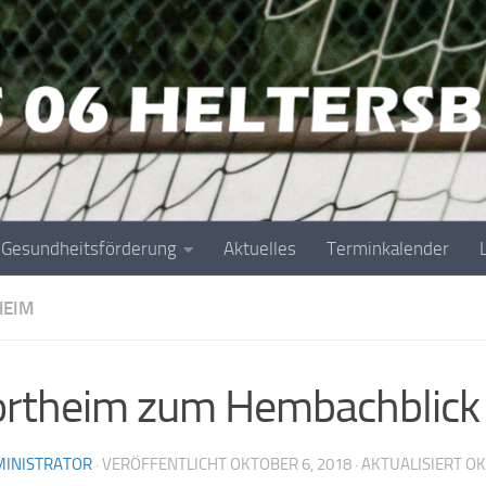
Gesundheitsförderung
Aktuelles
Terminkalender
HEIM
rtheim zum Hembachblick
INISTRATOR
· VERÖFFENTLICHT
OKTOBER 6, 2018
· AKTUALISIERT
OK