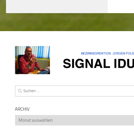
Suchen
nach:
ARCHIV
Archiv
August 2026
M
D
M
D
F