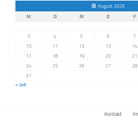
3
4
5
6
7
10
11
12
13
14
17
18
19
20
21
24
25
26
27
28
31
« Juli
Kontakt
I
Tus 06 Heltersberg e.V. © 2026. Alle Rechte vorbehalten.