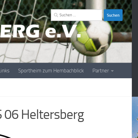
Suchen
nach:
Links
Sportheim zum Hembachblick
Partner
 06 Heltersberg