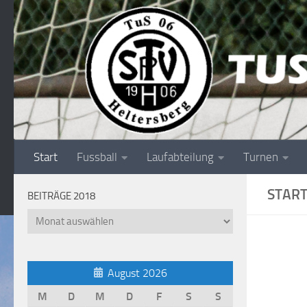
Unter dem Inhalt
Start
Fussball
Laufabteilung
Turnen
STAR
BEITRÄGE 2018
Beiträge
2018
August 2026
M
D
M
D
F
S
S