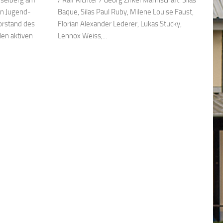
iselberg am
/ Ralf Richter / Georg Zirkel Mannschaft: Silas
en Jugend-
Baque, Silas Paul Ruby, Milene Louise Faust,
orstand des
Florian Alexander Lederer, Lukas Stucky,
len aktiven
Lennox Weiss,...