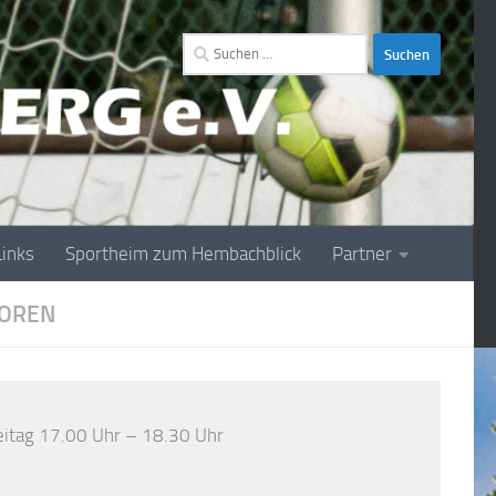
Suchen
nach:
Links
Sportheim zum Hembachblick
Partner
IOREN
reitag 17.00 Uhr – 18.30 Uhr