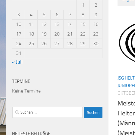
1
2
3
4
5
6
7
8
9
10
11
12
13
14
15
16
17
18
19
20
21
22
23
24
25
26
27
28
29
30
31
« Juli
JSG HEL
TERMINE
JUNIORE
Keine Termine
OKTOBER
Meiste
Suchen
Helte
nach:
(Männ
(Meis
NEUESTE BEITRÄGE