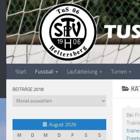
Unter dem Inhalt
Start
Fussball
Laufabteilung
Turnen
KA
BEITRÄGE 2018
Beiträge
2018
Bei F
Train
August 2026
train
M
D
M
D
F
S
S
Ergeb