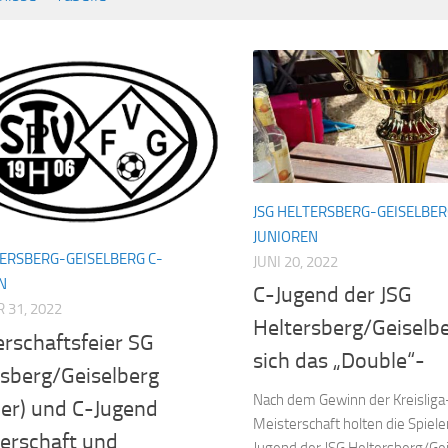
JSG HELTERSBERG-GEISELBER
JUNIOREN
TERSBERG-GEISELBERG C-
JUNI 20, 2022
N
C-Jugend der JSG
 31, 2022
Heltersberg/Geiselbe
rschaftsfeier SG
sich das „Double“-
rsberg/Geiselberg
Nach dem Gewinn der Kreisliga
er) und C-Jugend
Meisterschaft holten die Spiele
terschaft und