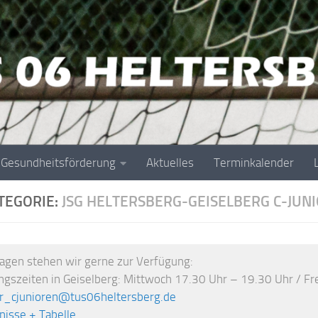
Gesundheitsförderung
Aktuelles
Terminkalender
TEGORIE:
JSG HELTERSBERG-GEISELBERG C-JUN
ragen stehen wir gerne zur Verfügung:
ingszeiten in Geiselberg: Mittwoch 17.30 Uhr – 19.30 Uhr / F
er_cjunioren@tus06heltersberg.de
nisse + Tabelle