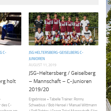
G C-
JSG HELTERSBERG-GEISELBERG C-
JUNIOREN
AUGUST 11, 2019
JSG-Heltersberg / Geiselberg
rg holt
– Mannschaft – C-Junioren
2019/20
-
Ergebnisse + Tabelle Trainer: Ronny
r des C-
Schwebius / Bob Hensel / Manuel Wittmann