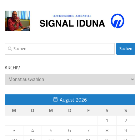
Suchen
nach:
ARCHIV
Archiv
August 2026
M
D
M
D
F
S
S
1
2
3
4
5
6
7
8
9