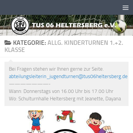
Unter dem Inhalt
KATEGORIE:
ALLG. KINDERTURNEN 1.+2.
KLASSE
Bei Fragen stehen wir Ihnen gerne zur Seite.
abteilungsleiterin_jugendturnen@tus06heltersberg.de
———————-
Wann: Donnerstags von 16.00 Uhr bis 17.00 Uhr
Wo: Schulturnhalle Heltersberg mit Jeanette, Dayana