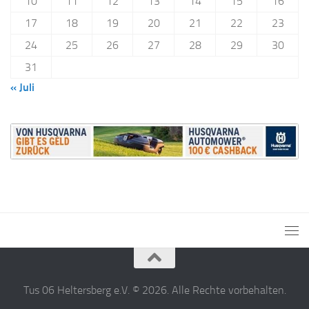
10
11
12
13
14
15
16
17
18
19
20
21
22
23
24
25
26
27
28
29
30
31
« Juli
Tus 06 Heltersberg e.V. © 2026. Alle Rechte vorbehalten.