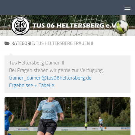
Unter dem Inhalt
KATEGORIE:
TUS HELTERSBERG FRAUEN II
Tus Heltersberg Damen II
Bei Fragen stehen wir gerne zur Verfügung:
trainer_damen@tus06heltersberg.de
Ergebnisse + Tabelle