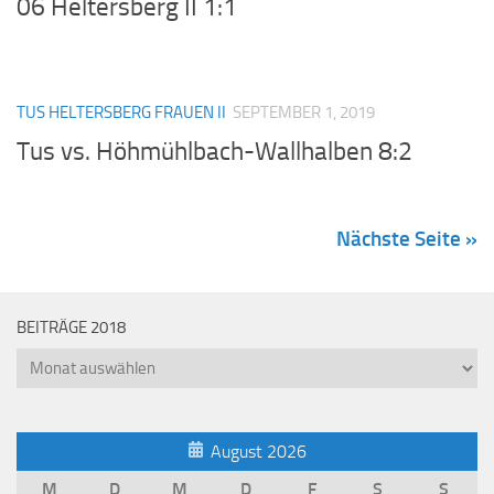
06 Heltersberg II 1:1
TUS HELTERSBERG FRAUEN II
SEPTEMBER 1, 2019
Tus vs. Höhmühlbach-Wallhalben 8:2
Nächste Seite »
BEITRÄGE 2018
Beiträge
2018
August 2026
M
D
M
D
F
S
S