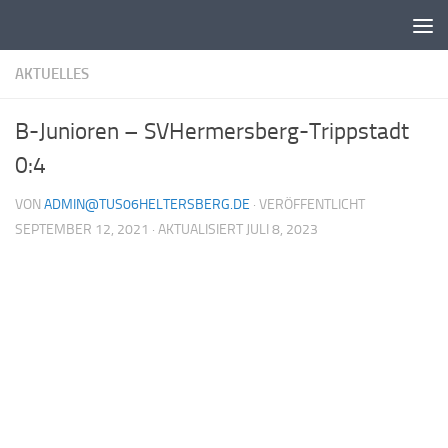
Unter dem Inhalt
AKTUELLES
B-Junioren – SVHermersberg-Trippstadt
0:4
VON
ADMIN@TUS06HELTERSBERG.DE
· VERÖFFENTLICHT
SEPTEMBER 12, 2021
· AKTUALISIERT
JULI 8, 2023