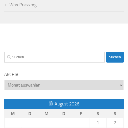
WordPress.org
Suchen
nach:
ARCHIV
Archiv
August 2026
M
D
M
D
F
S
S
1
2