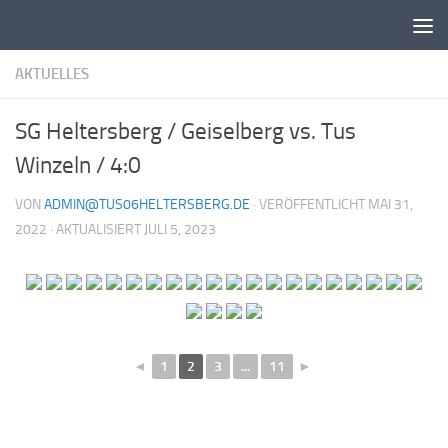
Unter dem Inhalt
AKTUELLES
SG Heltersberg / Geiselberg vs. Tus
Winzeln / 4:0
VON
ADMIN@TUS06HELTERSBERG.DE
· VERÖFFENTLICHT
MAI 31,
2022
· AKTUALISIERT
JULI 5, 2023
◄
1
2
3
...
11
►