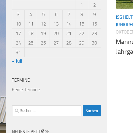
1
2
3
4
5
6
7
8
9
JSG HEL
10
11
12
13
14
15
16
JUNIORE
OKTOBER
17
18
19
20
21
22
23
Manns
24
25
26
27
28
29
30
Jahrg
31
« Juli
TERMINE
Keine Termine
Suchen
nach:
NEUESTE BEITRÄGE