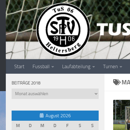
Unter dem Inhalt
Start
Fussball
Laufabteilung
Turnen
MA
BEITRÄGE 2018
Beiträge
2018
August 2026
M
D
M
D
F
S
S