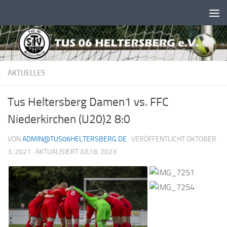
Unter dem Inhalt
AKTUELLES
Tus Heltersberg Damen1 vs. FFC
Niederkirchen (U20)2 8:0
VON
ADMIN@TUS06HELTERSBERG.DE
· VERÖFFENTLICHT
OKTOBER
3, 2021
· AKTUALISIERT
JULI 8, 2023